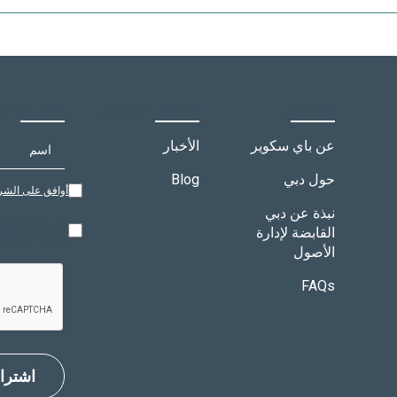
re is home to UFC Gym, a spacious, well-equipped facilit
نبذة عن
المركز الإعلامي
النشرة الإخ
عن باي سكوير
الأخبار
حول دبي
Blog
أوافق على الشر
نبذة عن دبي
أرغب في استلام 
القابضة لإدارة
وأفهم أنه يمكنن
الأصول
FAQs