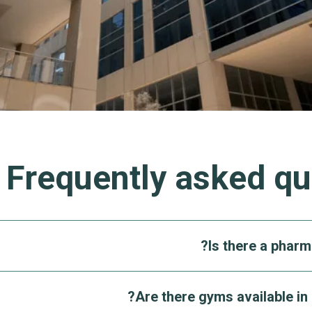
Frequently asked qu
Is there a pharm
es as a vibrant community hub, offering a wide range of
Are there gyms available in
hcare. The destination is home to two pharmacies: Life 