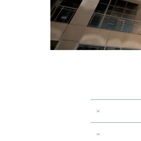
Bay Square serv
including healt