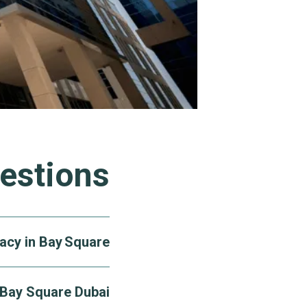
estions
acy in Bay Square?
 essential services—
 Bay Square Dubai?
Pharmacy and BinSina