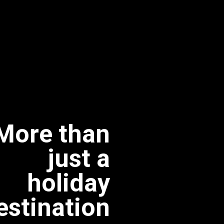
More than
just a
holiday
estination