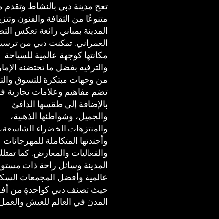
تعج مدينة دبي بالنشاط وتقدم مز
متنوعًا من الثقافة والفنون وتتز
المدينة بمباني رائعة تعكس الت
العمراني. تمكنت دبي من ترسي
مكانتها كوجهة عالمية للسياحة
والترفيه بفضل ما تحتضنه الإمار
من وجهات مبتكرة للتسوق والتر
تضم مفاهيم وعلامات تجارية فر
بالإضافة إلى طقسها الدافئ
والجميل، وشواطئها الذهبية،
والمنتزهات الخضراء الشاسعة،
وأجندتها المتكاملة للمهرجانات
والفعاليات والمعارض. كما تمتل
المدينة وسائل راحة ذات مستو
عالمية وأفضل المجمعات السكن
حيث تصنف دبي كواحدةٍ من أ
المدن في العالم للعيش والعمل