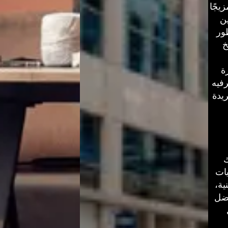
يجًا
ين
طور
خ
ة
فيه
يدة
ك
يات
ية،
فضل