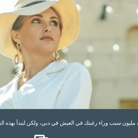
 مليون سبب وراء رغبتك في العيش في دبي، ولكن لنبدأ بهذه الس