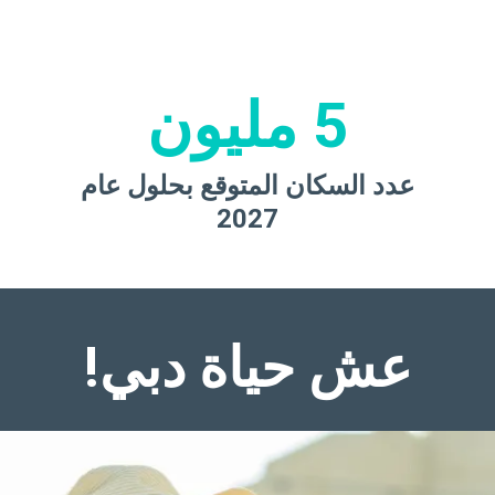
5 مليون
عدد السكان المتوقع بحلول عام
2027
عش حياة دبي!